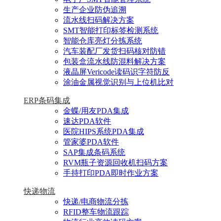
生产企业防伪追溯
流水线扫码解决方案
SMT智能打印标签检测系统
智能仓库亮灯分拣系统
汽车装配厂发货扫码核对防错
包装盒流水线防混料解决方案
液晶屏Vericode读码识字符防反
涂油金属视觉识别与上位机比对
ERP条码集成
金蝶/用友PDA集成
速达PDA软件
医院HIPS系统PDA集成
管家婆PDA软件
SAP集成条码系统
RVM瓶子资源回收机扫码方案
手持打印PDA即时作业方案
快递物流
快递/电商物流分拣
RFID整车物流跟踪