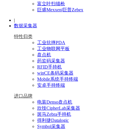
富立叶扫描枪
巨盛Mexxen|巨普Zebex
|
数据采集器
特性归类
工业抗摔PDA
工业物联网平板
盘点机
药监码采集器
RFID手持机
winCE条码采集器
Mobile系统手持终端
安卓手持终端
进口品牌
电装Denso盘点机
欣技CipherLab采集器
斑马Zebra手持机
得利捷Datalogic
Symbol采集器