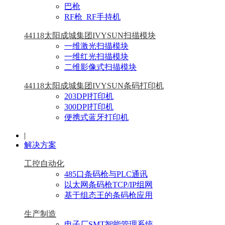
巴枪
RF枪_RF手持机
44118太阳成城集团IVYSUN扫描模块
一维激光扫描模块
一维红光扫描模块
二维影像式扫描模块
44118太阳成城集团IVYSUN条码打印机
203DPI打印机
300DPI打印机
便携式蓝牙打印机
|
解决方案
工控自动化
485口条码枪与PLC通讯
以太网条码枪TCP/IP组网
基于组态王的条码枪应用
生产制造
电子厂SMT智能管理系统