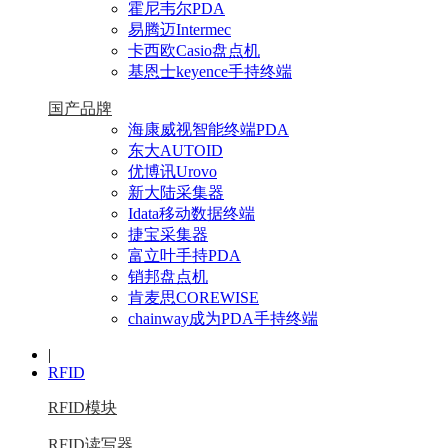
霍尼韦尔PDA
易腾迈Intermec
卡西欧Casio盘点机
基恩士keyence手持终端
国产品牌
海康威视智能终端PDA
东大AUTOID
优博讯Urovo
新大陆采集器
Idata移动数据终端
捷宝采集器
富立叶手持PDA
销邦盘点机
肯麦思COREWISE
chainway成为PDA手持终端
|
RFID
RFID模块
RFID读写器