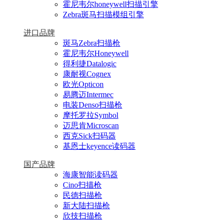
霍尼韦尔honeywell扫描引擎
Zebra斑马扫描模组引擎
进口品牌
斑马Zebra扫描枪
霍尼韦尔Honeywell
得利捷Datalogic
康耐视Cognex
欧光Opticon
易腾迈Intermec
电装Denso扫描枪
摩托罗拉Symbol
迈思肯Microscan
西克Sick扫码器
基恩士keyence读码器
国产品牌
海康智能读码器
Cino扫描枪
民德扫描枪
新大陆扫描枪
欣技扫描枪