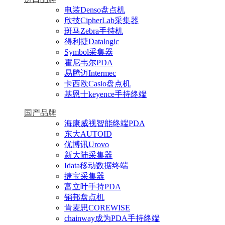
电装Denso盘点机
欣技CipherLab采集器
斑马Zebra手持机
得利捷Datalogic
Symbol采集器
霍尼韦尔PDA
易腾迈Intermec
卡西欧Casio盘点机
基恩士keyence手持终端
国产品牌
海康威视智能终端PDA
东大AUTOID
优博讯Urovo
新大陆采集器
Idata移动数据终端
捷宝采集器
富立叶手持PDA
销邦盘点机
肯麦思COREWISE
chainway成为PDA手持终端