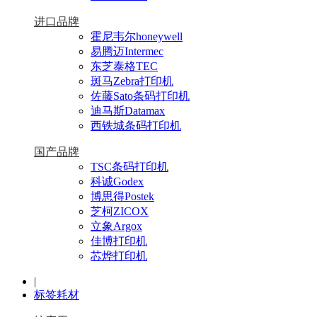
进口品牌
霍尼韦尔honeywell
易腾迈Intermec
东芝泰格TEC
斑马Zebra打印机
佐藤Sato条码打印机
迪马斯Datamax
西铁城条码打印机
国产品牌
TSC条码打印机
科诚Godex
博思得Postek
芝柯ZICOX
立象Argox
佳博打印机
芯烨打印机
|
标签耗材