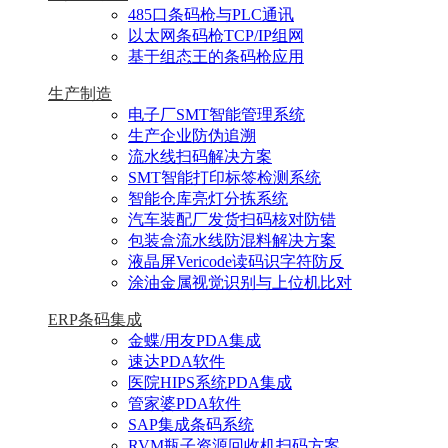
485口条码枪与PLC通讯
以太网条码枪TCP/IP组网
基于组态王的条码枪应用
生产制造
电子厂SMT智能管理系统
生产企业防伪追溯
流水线扫码解决方案
SMT智能打印标签检测系统
智能仓库亮灯分拣系统
汽车装配厂发货扫码核对防错
包装盒流水线防混料解决方案
液晶屏Vericode读码识字符防反
涂油金属视觉识别与上位机比对
ERP条码集成
金蝶/用友PDA集成
速达PDA软件
医院HIPS系统PDA集成
管家婆PDA软件
SAP集成条码系统
RVM瓶子资源回收机扫码方案