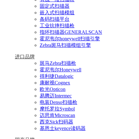
固定式扫描器
嵌入式扫描模组
条码扫描平台
工业抗摔扫描枪
指环扫描器GENERALSCAN
霍尼韦尔honeywell扫描引擎
Zebra斑马扫描模组引擎
进口品牌
斑马Zebra扫描枪
霍尼韦尔Honeywell
得利捷Datalogic
康耐视Cognex
欧光Opticon
易腾迈Intermec
电装Denso扫描枪
摩托罗拉Symbol
迈思肯Microscan
西克Sick扫码器
基恩士keyence读码器