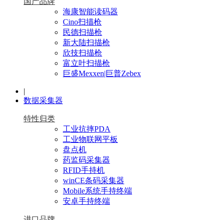
国产品牌
海康智能读码器
Cino扫描枪
民德扫描枪
新大陆扫描枪
欣技扫描枪
富立叶扫描枪
巨盛Mexxen|巨普Zebex
|
数据采集器
特性归类
工业抗摔PDA
工业物联网平板
盘点机
药监码采集器
RFID手持机
winCE条码采集器
Mobile系统手持终端
安卓手持终端
进口品牌