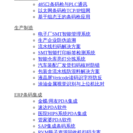
485口条码枪与PLC通讯
以太网条码枪TCP/IP组网
基于组态王的条码枪应用
生产制造
电子厂SMT智能管理系统
生产企业防伪追溯
流水线扫码解决方案
SMT智能打印标签检测系统
智能仓库亮灯分拣系统
汽车装配厂发货扫码核对防错
包装盒流水线防混料解决方案
液晶屏Vericode读码识字符防反
涂油金属视觉识别与上位机比对
ERP条码集成
金蝶/用友PDA集成
速达PDA软件
医院HIPS系统PDA集成
管家婆PDA软件
SAP集成条码系统
RVM瓶子资源回收机扫码方案