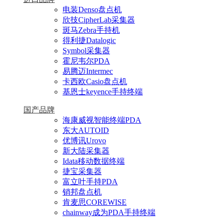
电装Denso盘点机
欣技CipherLab采集器
斑马Zebra手持机
得利捷Datalogic
Symbol采集器
霍尼韦尔PDA
易腾迈Intermec
卡西欧Casio盘点机
基恩士keyence手持终端
国产品牌
海康威视智能终端PDA
东大AUTOID
优博讯Urovo
新大陆采集器
Idata移动数据终端
捷宝采集器
富立叶手持PDA
销邦盘点机
肯麦思COREWISE
chainway成为PDA手持终端