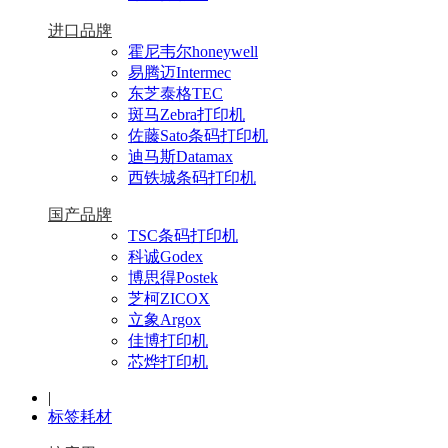
进口品牌
霍尼韦尔honeywell
易腾迈Intermec
东芝泰格TEC
斑马Zebra打印机
佐藤Sato条码打印机
迪马斯Datamax
西铁城条码打印机
国产品牌
TSC条码打印机
科诚Godex
博思得Postek
芝柯ZICOX
立象Argox
佳博打印机
芯烨打印机
|
标签耗材