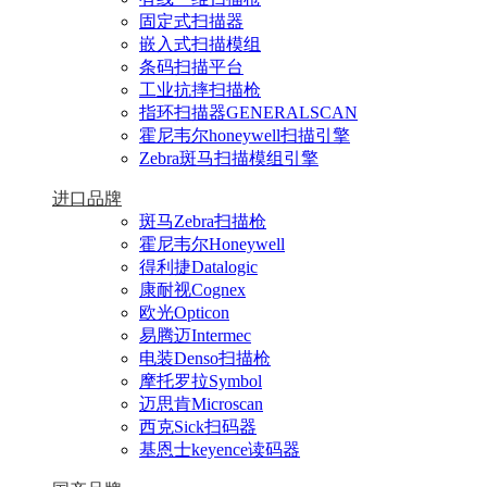
固定式扫描器
嵌入式扫描模组
条码扫描平台
工业抗摔扫描枪
指环扫描器GENERALSCAN
霍尼韦尔honeywell扫描引擎
Zebra斑马扫描模组引擎
进口品牌
斑马Zebra扫描枪
霍尼韦尔Honeywell
得利捷Datalogic
康耐视Cognex
欧光Opticon
易腾迈Intermec
电装Denso扫描枪
摩托罗拉Symbol
迈思肯Microscan
西克Sick扫码器
基恩士keyence读码器