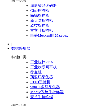
国产品牌
海康智能读码器
Cino扫描枪
民德扫描枪
新大陆扫描枪
欣技扫描枪
富立叶扫描枪
巨盛Mexxen|巨普Zebex
|
数据采集器
特性归类
工业抗摔PDA
工业物联网平板
盘点机
药监码采集器
RFID手持机
winCE条码采集器
Mobile系统手持终端
安卓手持终端
进口品牌