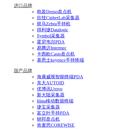
进口品牌
电装Denso盘点机
欣技CipherLab采集器
斑马Zebra手持机
得利捷Datalogic
Symbol采集器
霍尼韦尔PDA
易腾迈Intermec
卡西欧Casio盘点机
基恩士keyence手持终端
国产品牌
海康威视智能终端PDA
东大AUTOID
优博讯Urovo
新大陆采集器
Idata移动数据终端
捷宝采集器
富立叶手持PDA
销邦盘点机
肯麦思COREWISE