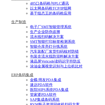
485口条码枪与PLC通讯
以太网条码枪TCP/IP组网
基于组态王的条码枪应用
生产制造
电子厂SMT智能管理系统
生产企业防伪追溯
流水线扫码解决方案
SMT智能打印标签检测系统
智能仓库亮灯分拣系统
汽车装配厂发货扫码核对防错
包装盒流水线防混料解决方案
液晶屏Vericode读码识字符防反
涂油金属视觉识别与上位机比对
ERP条码集成
金蝶/用友PDA集成
速达PDA软件
医院HIPS系统PDA集成
管家婆PDA软件
SAP集成条码系统
RVM瓶子资源回收机扫码方案