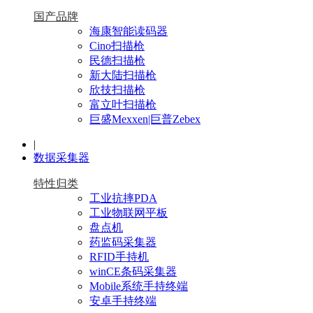
国产品牌
海康智能读码器
Cino扫描枪
民德扫描枪
新大陆扫描枪
欣技扫描枪
富立叶扫描枪
巨盛Mexxen|巨普Zebex
|
数据采集器
特性归类
工业抗摔PDA
工业物联网平板
盘点机
药监码采集器
RFID手持机
winCE条码采集器
Mobile系统手持终端
安卓手持终端