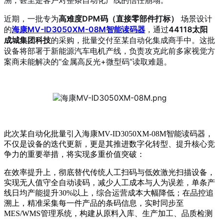
近期，一批专为
高难度DPM码（直接零部件打标）
场景设计
的
海康MV-ID3050XM-08M智能读码器
，通过
44118太阳
成城集团科技
的采购，批量交付至某自动化集成商手中。这批
设备将部署于新能源汽车电机产线，负责攻克此前多家视觉方
案商未能解决的“金属高反光+微型码”读取难题。
此次某自动化批量引入海康MV-ID3050XM-08M智能读码器，
不仅是设备的迭代更新，更是其推进数字化转型、提升核心竞
争力的重要举措，将实现多重价值突破：
在效率提升上，彻底替代传统人工扫码与低效激光扫描设备，
实现无人值守全自动读码，减少人工成本与人为误差，单条产
线日均产能提升30%以上，综合运营成本大幅降低；在品控追
溯上，精准采集每一件产品的条码信息，实时同步至
MES/WMS管理系统，构建从原料入库、生产加工、品质检测