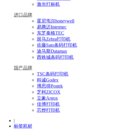
激光打标机
进口品牌
霍尼韦尔honeywell
易腾迈Intermec
东芝泰格TEC
斑马Zebra打印机
佐藤Sato条码打印机
迪马斯Datamax
西铁城条码打印机
国产品牌
TSC条码打印机
科诚Godex
博思得Postek
芝柯ZICOX
立象Argox
佳博打印机
芯烨打印机
|
标签耗材