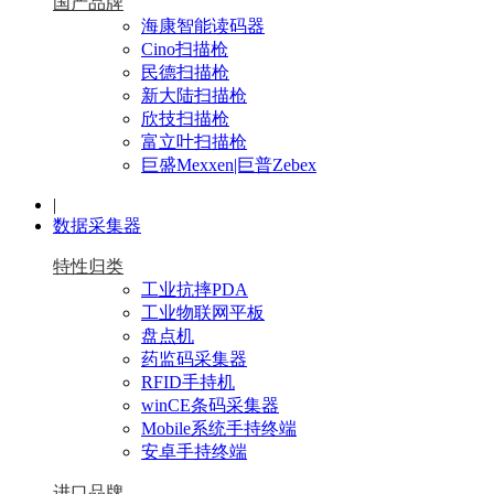
国产品牌
海康智能读码器
Cino扫描枪
民德扫描枪
新大陆扫描枪
欣技扫描枪
富立叶扫描枪
巨盛Mexxen|巨普Zebex
|
数据采集器
特性归类
工业抗摔PDA
工业物联网平板
盘点机
药监码采集器
RFID手持机
winCE条码采集器
Mobile系统手持终端
安卓手持终端
进口品牌