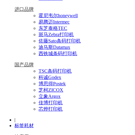
进口品牌
霍尼韦尔honeywell
易腾迈Intermec
东芝泰格TEC
斑马Zebra打印机
佐藤Sato条码打印机
迪马斯Datamax
西铁城条码打印机
国产品牌
TSC条码打印机
科诚Godex
博思得Postek
芝柯ZICOX
立象Argox
佳博打印机
芯烨打印机
|
标签耗材