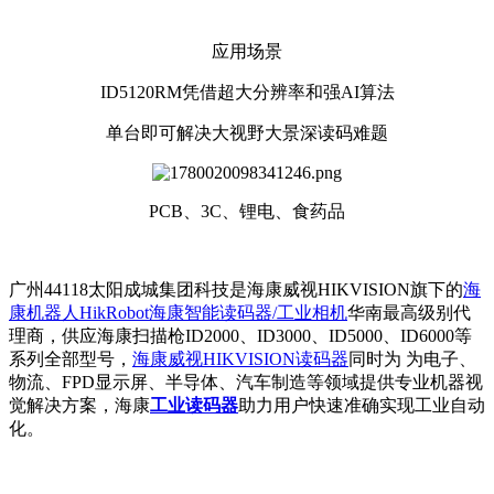
应用场景
ID5120RM凭借超大分辨率和强AI算法
单台即可解决大视野大景深读码难题
PCB、3C、锂电、食药品
广州44118太阳成城集团科技是海康威视HIKVISION旗下的
海
康机器人HikRobot海康智能读码器/工业相机
华南最高级别代
理商，供应海康扫描枪ID2000、ID3000、ID5000、ID6000等
系列全部型号，
海康威视HIKVISION读码器
同时为 为电子、
物流、FPD显示屏、半导体、汽车制造等领域提供专业机器视
觉解决方案，海康
工业读码器
助力用户快速准确实现工业自动
化。