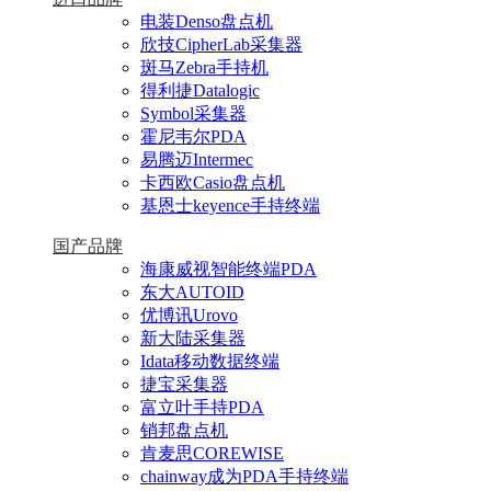
电装Denso盘点机
欣技CipherLab采集器
斑马Zebra手持机
得利捷Datalogic
Symbol采集器
霍尼韦尔PDA
易腾迈Intermec
卡西欧Casio盘点机
基恩士keyence手持终端
国产品牌
海康威视智能终端PDA
东大AUTOID
优博讯Urovo
新大陆采集器
Idata移动数据终端
捷宝采集器
富立叶手持PDA
销邦盘点机
肯麦思COREWISE
chainway成为PDA手持终端