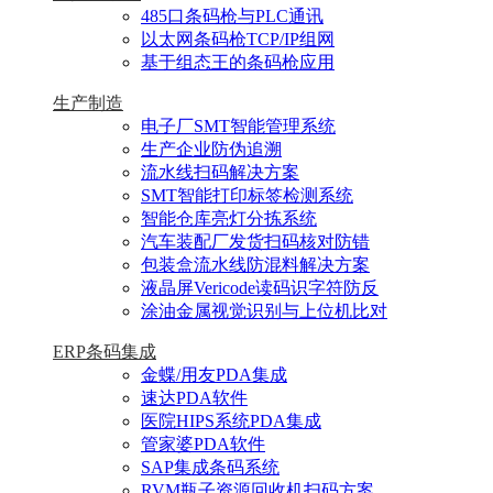
485口条码枪与PLC通讯
以太网条码枪TCP/IP组网
基于组态王的条码枪应用
生产制造
电子厂SMT智能管理系统
生产企业防伪追溯
流水线扫码解决方案
SMT智能打印标签检测系统
智能仓库亮灯分拣系统
汽车装配厂发货扫码核对防错
包装盒流水线防混料解决方案
液晶屏Vericode读码识字符防反
涂油金属视觉识别与上位机比对
ERP条码集成
金蝶/用友PDA集成
速达PDA软件
医院HIPS系统PDA集成
管家婆PDA软件
SAP集成条码系统
RVM瓶子资源回收机扫码方案