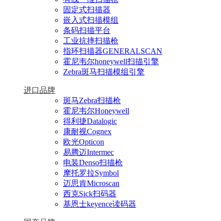
固定式扫描器
嵌入式扫描模组
条码扫描平台
工业抗摔扫描枪
指环扫描器GENERALSCAN
霍尼韦尔honeywell扫描引擎
Zebra斑马扫描模组引擎
进口品牌
斑马Zebra扫描枪
霍尼韦尔Honeywell
得利捷Datalogic
康耐视Cognex
欧光Opticon
易腾迈Intermec
电装Denso扫描枪
摩托罗拉Symbol
迈思肯Microscan
西克Sick扫码器
基恩士keyence读码器